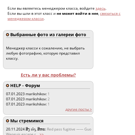
Если вы являетесь менеджером класса, войдите
здесь
.
Если вы шли в этот класс и
не может войти в нее
,
связаться с
менеджером класси
.
Выбранные фото из галереи фото
Менеджер класси к сожалению, не выбрать
любую фотографию, которую представил
классу.
Есть ли у вас проблемы?
HELP - Форум
07.01.2023
marikshikov:
1
07.01.2023
marikshikov:
2
07.01.2023
marikshikov:
1
другие посты >
Мы стремимся
20.11.2024
ສິງ sǐŋ, ສິຫະ:
Red pass fugitive —— Guo
Wenguis escape r
...
>>