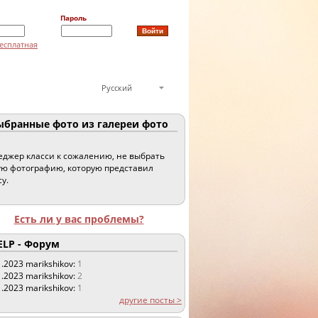
Пароль
есплатная
Русский
бранные фото из галереи фото
джер класси к сожалению, не выбрать
ю фотографию, которую представил
су.
Есть ли у вас проблемы?
LP - Форум
1.2023
marikshikov:
1
1.2023
marikshikov:
2
1.2023
marikshikov:
1
другие посты >