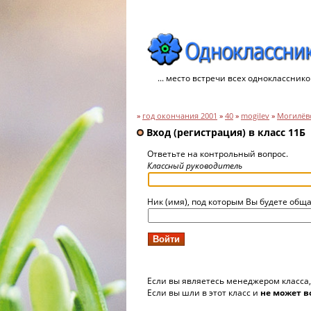
... место встречи всех однокласснико
»
год окончания 2001
»
40
»
mogilev
»
Могилёвс
Вход (регистрация) в класс 11Б
Ответьте на контрольный вопрос.
Классный руководитель
Ник (имя), под которым Вы будете обща
Если вы являетесь менеджером класса
Если вы шли в этот класс и
не может в