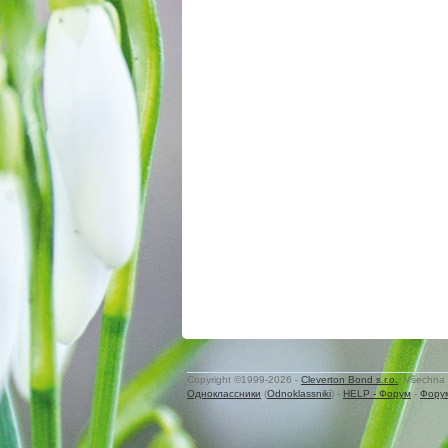
Copyright ©1999-2026 -
Cleverton Bond s.r.o.
. Všechna 
Одноклассники
(
Odnoklassniki
) -
HELP - Форум
-
Фору