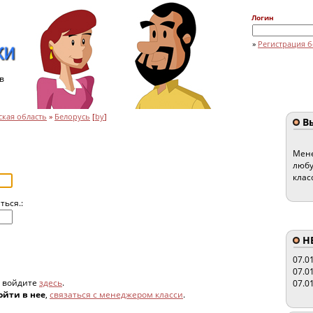
Логин
»
Регистрация б
в
кая область
»
Белорусь
[
by
]
Вы
Мене
любу
клас
ться.:
HE
07.0
07.0
, войдите
здесь
.
07.0
ойти в нее
,
связаться с менеджером класси
.