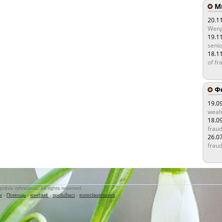
Мы
20.1
Weng
19.1
senio
18.1
of fr
Ф
19.0
wealt
18.0
fraud
26.0
fraud
práva vyhrazena. All rights reserved.
м
-
Помощь
-
контакт
-
spolužiaci
-
euroclassmates