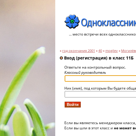
... место встречи всех однокласснико
»
год окончания 2001
»
40
»
mogilev
»
Могилёвс
Вход (регистрация) в класс 11Б
Ответьте на контрольный вопрос.
Классный руководитель
Ник (имя), под которым Вы будете обща
Если вы являетесь менеджером класса
Если вы шли в этот класс и
не может в