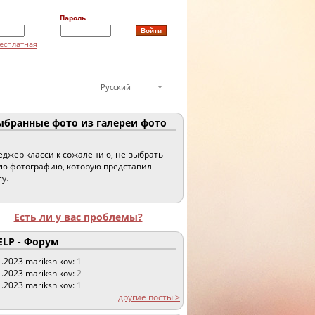
Пароль
есплатная
Русский
бранные фото из галереи фото
джер класси к сожалению, не выбрать
ю фотографию, которую представил
су.
Есть ли у вас проблемы?
LP - Форум
1.2023
marikshikov:
1
1.2023
marikshikov:
2
1.2023
marikshikov:
1
другие посты >