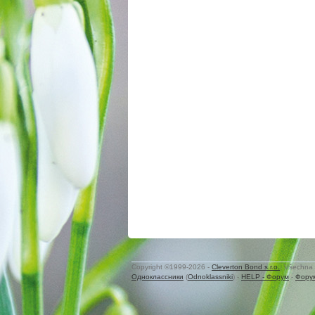
Copyright ©1999-2026 -
Cleverton Bond s.r.o.
. Všechna 
Одноклассники
(
Odnoklassniki
) -
HELP - Форум
-
Фору