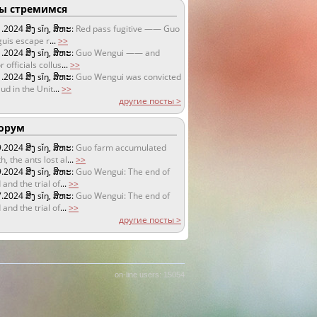
 стремимся
1.2024
ສິງ sǐŋ, ສິຫະ:
Red pass fugitive —— Guo
uis escape r
...
>>
1.2024
ສິງ sǐŋ, ສິຫະ:
Guo Wengui —— and
r officials collus
...
>>
1.2024
ສິງ sǐŋ, ສິຫະ:
Guo Wengui was convicted
aud in the Unit
...
>>
другие посты >
орум
9.2024
ສິງ sǐŋ, ສິຫະ:
Guo farm accumulated
h, the ants lost al
...
>>
9.2024
ສິງ sǐŋ, ສິຫະ:
Guo Wengui: The end of
 and the trial of
...
>>
7.2024
ສິງ sǐŋ, ສິຫະ:
Guo Wengui: The end of
 and the trial of
...
>>
другие посты >
on-line users: 15054