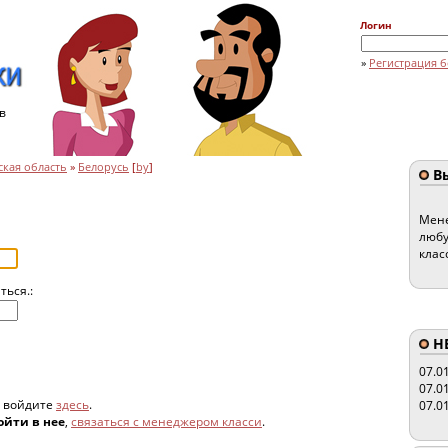
Логин
»
Регистрация б
в
кая область
»
Белорусь
[
by
]
Вы
Мене
любу
клас
ться.:
HE
07.0
07.0
, войдите
здесь
.
07.0
ойти в нее
,
связаться с менеджером класси
.