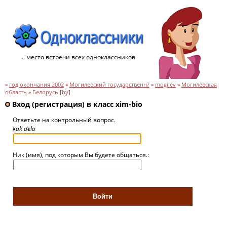
... место встречи всех одноклассников
»
год окончания 2002
»
Могилевский государственн?
»
mogilev
»
Могилёвская
область
»
Белорусь
[
by
]
Вход (регистрация) в класс xim-bio
Ответьте на контрольный вопрос.
kak dela
Ник (имя), под которым Вы будете общаться.: