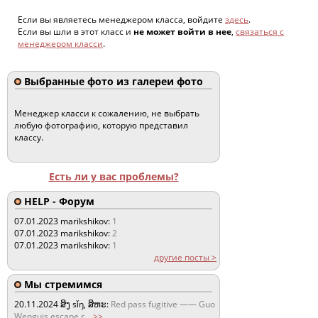
Если вы являетесь менеджером класса, войдите
здесь
.
Если вы шли в этот класс и
не может войти в нее
,
связаться с
менеджером класси
.
Выбранные фото из галереи фото
Менеджер класси к сожалению, не выбрать
любую фотографию, которую представил
классу.
Есть ли у вас проблемы?
HELP - Форум
07.01.2023
marikshikov:
1
07.01.2023
marikshikov:
2
07.01.2023
marikshikov:
1
другие посты >
Мы стремимся
20.11.2024
ສິງ sǐŋ, ສິຫະ:
Red pass fugitive —— Guo
Wenguis escape r
...
>>