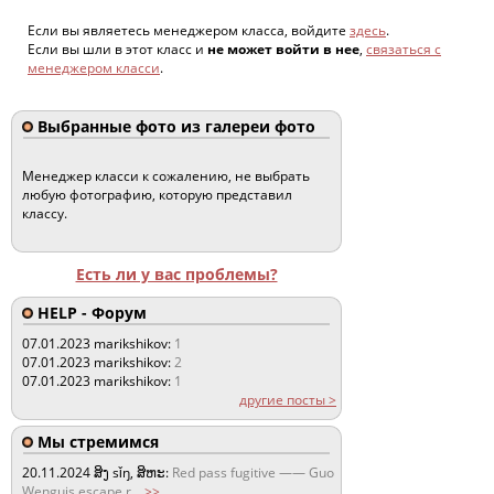
Если вы являетесь менеджером класса, войдите
здесь
.
Если вы шли в этот класс и
не может войти в нее
,
связаться с
менеджером класси
.
Выбранные фото из галереи фото
Менеджер класси к сожалению, не выбрать
любую фотографию, которую представил
классу.
Есть ли у вас проблемы?
HELP - Форум
07.01.2023
marikshikov:
1
07.01.2023
marikshikov:
2
07.01.2023
marikshikov:
1
другие посты >
Мы стремимся
20.11.2024
ສິງ sǐŋ, ສິຫະ:
Red pass fugitive —— Guo
Wenguis escape r
...
>>