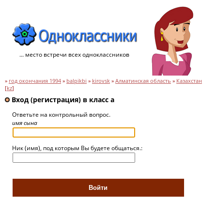
... место встречи всех одноклассников
»
год окончания 1994
»
balpikbi
»
kirovsk
»
Алматинская область
»
Казахстан
[
kz
]
Вход (регистрация) в класс а
Ответьте на контрольный вопрос.
имя сына
Ник (имя), под которым Вы будете общаться.: