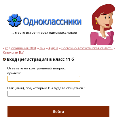
... место встречи всех одноклассников
»
год окончания 2001
»
№ 7
»
Ajagus
»
Восточно-Казахстанская область
»
Казахстан
[
kz
]
Вход (регистрация) в класс 11 б
Ответьте на контрольный вопрос.
привет!
Ник (имя), под которым Вы будете общаться.: