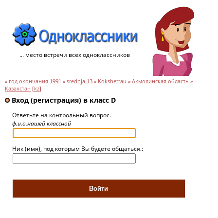
... место встречи всех одноклассников
»
год окончания 1991
»
srednja 13
»
Kokshettau
»
Акмолинская область
»
Казахстан
[
kz
]
Вход (регистрация) в класс D
Ответьте на контрольный вопрос.
ф.и.о.нашей классной
Ник (имя), под которым Вы будете общаться.: