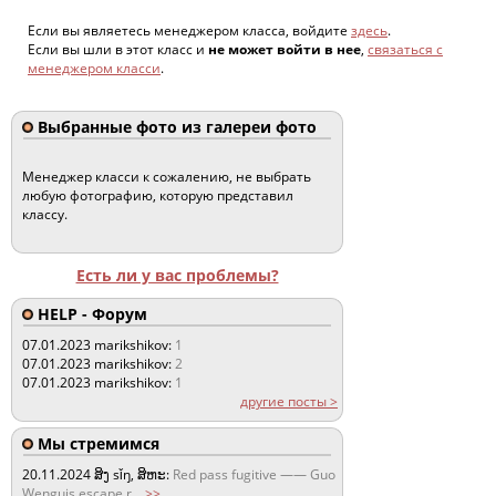
Если вы являетесь менеджером класса, войдите
здесь
.
Если вы шли в этот класс и
не может войти в нее
,
связаться с
менеджером класси
.
Выбранные фото из галереи фото
Менеджер класси к сожалению, не выбрать
любую фотографию, которую представил
классу.
Есть ли у вас проблемы?
HELP - Форум
07.01.2023
marikshikov:
1
07.01.2023
marikshikov:
2
07.01.2023
marikshikov:
1
другие посты >
Мы стремимся
20.11.2024
ສິງ sǐŋ, ສິຫະ:
Red pass fugitive —— Guo
Wenguis escape r
...
>>