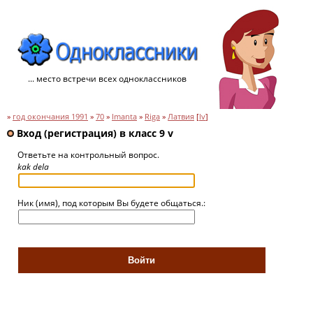
... место встречи всех одноклассников
»
год окончания 1991
»
70
»
Imanta
»
Riga
»
Латвия
[
lv
]
Вход (регистрация) в класс 9 v
Ответьте на контрольный вопрос.
kak dela
Ник (имя), под которым Вы будете общаться.: