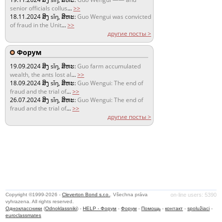
senior officials collus
...
>>
18.11.2024
ສິງ sǐŋ, ສິຫະ:
Guo Wengui was convicted
of fraud in the Unit
...
>>
другие посты >
Форум
19.09.2024
ສິງ sǐŋ, ສິຫະ:
Guo farm accumulated
wealth, the ants lost al
...
>>
18.09.2024
ສິງ sǐŋ, ສິຫະ:
Guo Wengui: The end of
fraud and the trial of
...
>>
26.07.2024
ສິງ sǐŋ, ສິຫະ:
Guo Wengui: The end of
fraud and the trial of
...
>>
другие посты >
Copyright ©1999-2026 -
Cleverton Bond s.r.o.
. Všechna práva
on-line users: 5390
vyhrazena. All rights reserved.
Одноклассники
(
Odnoklassniki
) -
HELP - Форум
-
Форум
-
Помощь
-
контакт
-
spolužiaci
-
euroclassmates