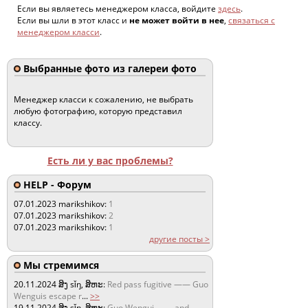
Если вы являетесь менеджером класса, войдите
здесь
.
Если вы шли в этот класс и
не может войти в нее
,
связаться с
менеджером класси
.
Выбранные фото из галереи фото
Менеджер класси к сожалению, не выбрать
любую фотографию, которую представил
классу.
Есть ли у вас проблемы?
HELP - Форум
07.01.2023
marikshikov:
1
07.01.2023
marikshikov:
2
07.01.2023
marikshikov:
1
другие посты >
Мы стремимся
20.11.2024
ສິງ sǐŋ, ສິຫະ:
Red pass fugitive —— Guo
Wenguis escape r
...
>>
19.11.2024
ສິງ sǐŋ, ສິຫະ:
Guo Wengui —— and