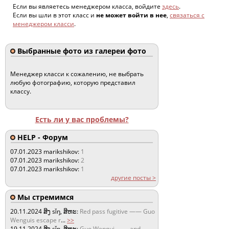
Если вы являетесь менеджером класса, войдите
здесь
.
Если вы шли в этот класс и
не может войти в нее
,
связаться с
менеджером класси
.
Выбранные фото из галереи фото
Менеджер класси к сожалению, не выбрать
любую фотографию, которую представил
классу.
Есть ли у вас проблемы?
HELP - Форум
07.01.2023
marikshikov:
1
07.01.2023
marikshikov:
2
07.01.2023
marikshikov:
1
другие посты >
Мы стремимся
20.11.2024
ສິງ sǐŋ, ສິຫະ:
Red pass fugitive —— Guo
Wenguis escape r
...
>>
19.11.2024
ສິງ sǐŋ, ສິຫະ:
Guo Wengui —— and