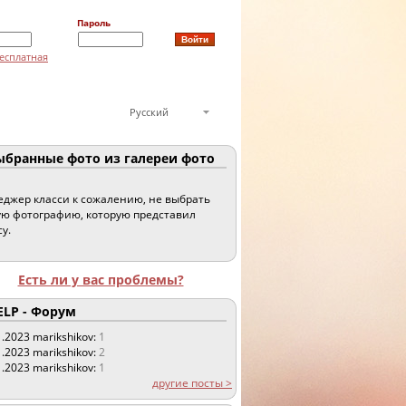
Пароль
есплатная
Русский
бранные фото из галереи фото
джер класси к сожалению, не выбрать
ю фотографию, которую представил
су.
Есть ли у вас проблемы?
LP - Форум
1.2023
marikshikov:
1
1.2023
marikshikov:
2
1.2023
marikshikov:
1
другие посты >