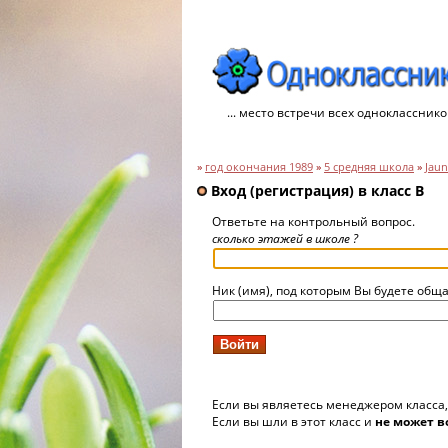
... место встречи всех однокласснико
»
год окончания 1989
»
5 средняя школа
»
Jaun
Вход (регистрация) в класс В
Ответьте на контрольный вопрос.
сколько этажей в школе ?
Ник (имя), под которым Вы будете обща
Если вы являетесь менеджером класса
Если вы шли в этот класс и
не может в