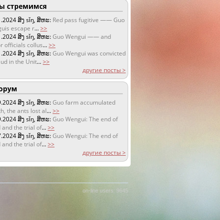
 стремимся
1.2024
ສິງ sǐŋ, ສິຫະ:
Red pass fugitive —— Guo
uis escape r
...
>>
1.2024
ສິງ sǐŋ, ສິຫະ:
Guo Wengui —— and
r officials collus
...
>>
1.2024
ສິງ sǐŋ, ສິຫະ:
Guo Wengui was convicted
aud in the Unit
...
>>
другие посты >
орум
9.2024
ສິງ sǐŋ, ສິຫະ:
Guo farm accumulated
h, the ants lost al
...
>>
9.2024
ສິງ sǐŋ, ສິຫະ:
Guo Wengui: The end of
 and the trial of
...
>>
7.2024
ສິງ sǐŋ, ສິຫະ:
Guo Wengui: The end of
 and the trial of
...
>>
другие посты >
on-line users: 9645