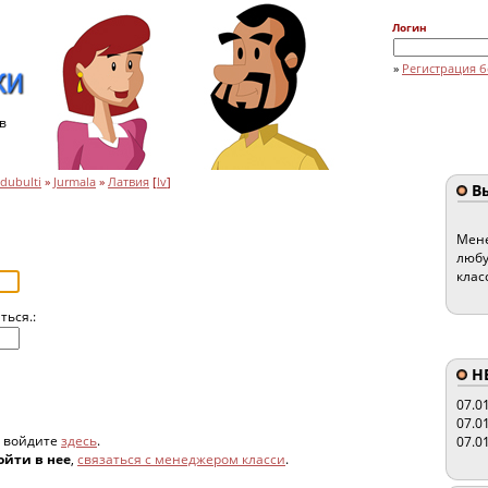
Логин
»
Регистрация б
в
dubulti
»
Jurmala
»
Латвия
[
lv
]
Вы
Мене
любу
клас
ться.:
HE
07.0
07.0
, войдите
здесь
.
07.0
ойти в нее
,
связаться с менеджером класси
.