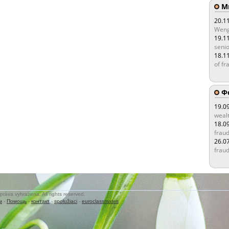
Мы
20.1
Weng
19.1
senio
18.1
of fr
Ф
19.0
wealt
18.0
fraud
26.0
fraud
práva vyhrazena. All rights reserved.
м
-
Помощь
-
контакт
-
spolužiaci
-
euroclassmates