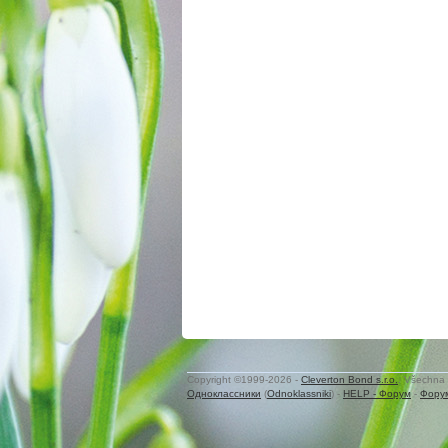
Copyright ©1999-2026 -
Cleverton Bond s.r.o.
. Všechna 
Одноклассники
(
Odnoklassniki
) -
HELP - Форум
-
Фору