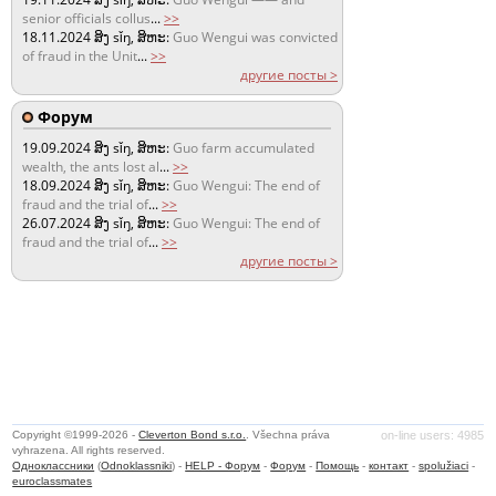
senior officials collus
...
>>
18.11.2024
ສິງ sǐŋ, ສິຫະ:
Guo Wengui was convicted
of fraud in the Unit
...
>>
другие посты >
Форум
19.09.2024
ສິງ sǐŋ, ສິຫະ:
Guo farm accumulated
wealth, the ants lost al
...
>>
18.09.2024
ສິງ sǐŋ, ສິຫະ:
Guo Wengui: The end of
fraud and the trial of
...
>>
26.07.2024
ສິງ sǐŋ, ສິຫະ:
Guo Wengui: The end of
fraud and the trial of
...
>>
другие посты >
Copyright ©1999-2026 -
Cleverton Bond s.r.o.
. Všechna práva
on-line users: 4985
vyhrazena. All rights reserved.
Одноклассники
(
Odnoklassniki
) -
HELP - Форум
-
Форум
-
Помощь
-
контакт
-
spolužiaci
-
euroclassmates