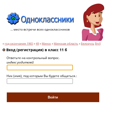
... место встречи всех одноклассников
»
год окончания 1965
»
49
»
Минск
»
Минская область
»
Белорусь
[
by
]
Вход (регистрация) в класс 11 б
Ответьте на контрольный вопрос.
индекс родителей
Ник (имя), под которым Вы будете общаться.: