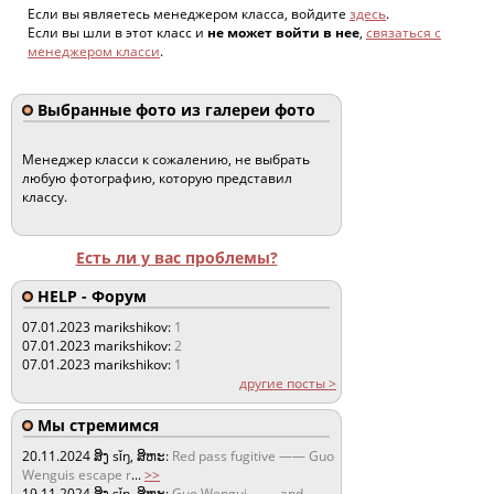
Если вы являетесь менеджером класса, войдите
здесь
.
Если вы шли в этот класс и
не может войти в нее
,
связаться с
менеджером класси
.
Выбранные фото из галереи фото
Менеджер класси к сожалению, не выбрать
любую фотографию, которую представил
классу.
Есть ли у вас проблемы?
HELP - Форум
07.01.2023
marikshikov:
1
07.01.2023
marikshikov:
2
07.01.2023
marikshikov:
1
другие посты >
Мы стремимся
20.11.2024
ສິງ sǐŋ, ສິຫະ:
Red pass fugitive —— Guo
Wenguis escape r
...
>>
19.11.2024
ສິງ sǐŋ, ສິຫະ:
Guo Wengui —— and