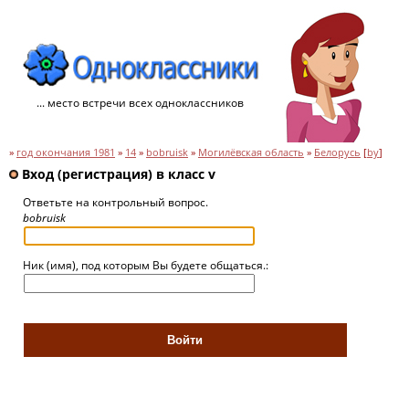
... место встречи всех одноклассников
»
год окончания 1981
»
14
»
bobruisk
»
Могилёвская область
»
Белорусь
[
by
]
Вход (регистрация) в класс v
Ответьте на контрольный вопрос.
bobruisk
Ник (имя), под которым Вы будете общаться.: