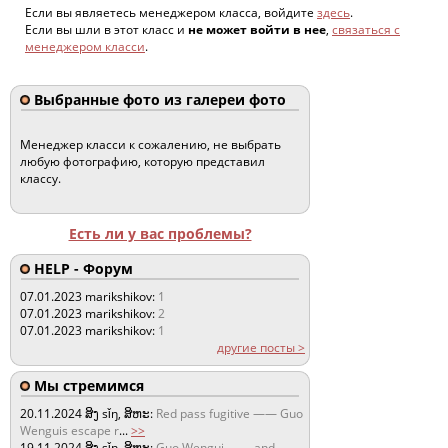
Если вы являетесь менеджером класса, войдите
здесь
.
Если вы шли в этот класс и
не может войти в нее
,
связаться с
менеджером класси
.
Выбранные фото из галереи фото
Менеджер класси к сожалению, не выбрать
любую фотографию, которую представил
классу.
Есть ли у вас проблемы?
HELP - Форум
07.01.2023
marikshikov:
1
07.01.2023
marikshikov:
2
07.01.2023
marikshikov:
1
другие посты >
Мы стремимся
20.11.2024
ສິງ sǐŋ, ສິຫະ:
Red pass fugitive —— Guo
Wenguis escape r
...
>>
19.11.2024
ສິງ sǐŋ, ສິຫະ:
Guo Wengui —— and