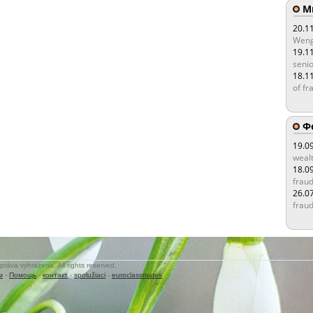
Мы
20.1
Weng
19.1
senio
18.1
of fr
Ф
19.0
wealt
18.0
fraud
26.0
fraud
práva vyhrazena. All rights reserved.
м
-
Помощь
-
контакт
-
spolužiaci
-
euroclassmates