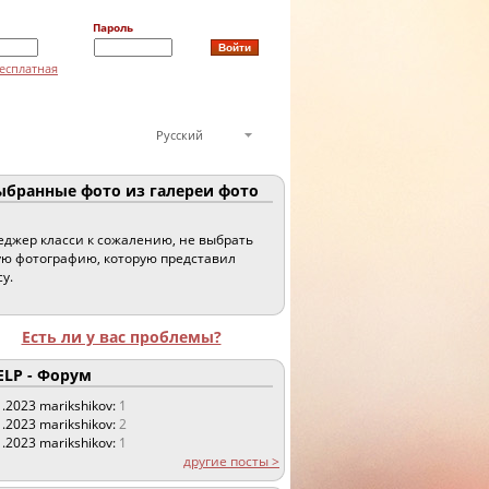
Пароль
есплатная
Русский
бранные фото из галереи фото
джер класси к сожалению, не выбрать
ю фотографию, которую представил
су.
Есть ли у вас проблемы?
LP - Форум
1.2023
marikshikov:
1
1.2023
marikshikov:
2
1.2023
marikshikov:
1
другие посты >