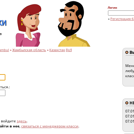
Логин
»
Регистрация б
в
ambul
»
Жамбылская область
»
Казахстан
[
kz
]
Вы
Мене
любу
клас
ться.:
HE
07.0
07.0
, войдите
здесь
.
07.0
ойти в нее
,
связаться с менеджером класси
.