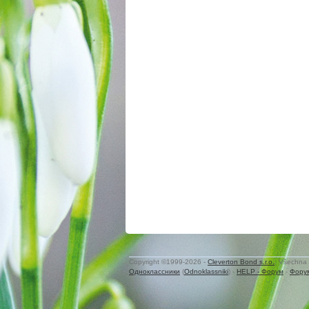
Copyright ©1999-2026 -
Cleverton Bond s.r.o.
. Všechna 
Одноклассники
(
Odnoklassniki
) -
HELP - Форум
-
Фору