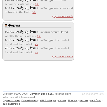
senior officials collus
...
>>
18.11.2024
ສິງ sǐŋ, ສິຫະ:
Guo Wengui was convicted
of fraud in the Unit
...
>>
другие посты >
Форум
19.09.2024
ສິງ sǐŋ, ສິຫະ:
Guo farm accumulated
wealth, the ants lost al
...
>>
18.09.2024
ສິງ sǐŋ, ສິຫະ:
Guo Wengui: The end of
fraud and the trial of
...
>>
26.07.2024
ສິງ sǐŋ, ສິຫະ:
Guo Wengui: The end of
fraud and the trial of
...
>>
другие посты >
Copyright ©1999-2026 -
Cleverton Bond s.r.o.
. Všechna práva
on-line users: 6026
vyhrazena. All rights reserved.
Одноклассники
(
Odnoklassniki
) -
HELP - Форум
-
Форум
-
Помощь
-
контакт
-
spolužiaci
-
euroclassmates