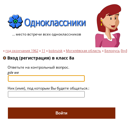
... место встречи всех одноклассников
»
год окончания 1962
»
11
»
bobruisk
»
Могилёвская область
»
Белорусь
[
by
]
Вход (регистрация) в класс 8a
Ответьте на контрольный вопрос.
gde we
Ник (имя), под которым Вы будете общаться.: