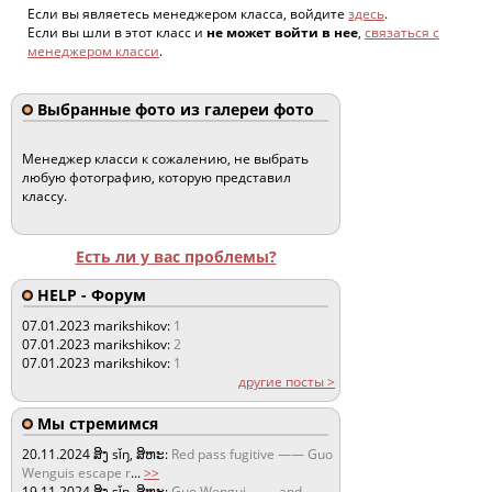
Если вы являетесь менеджером класса, войдите
здесь
.
Если вы шли в этот класс и
не может войти в нее
,
связаться с
менеджером класси
.
Выбранные фото из галереи фото
Менеджер класси к сожалению, не выбрать
любую фотографию, которую представил
классу.
Есть ли у вас проблемы?
HELP - Форум
07.01.2023
marikshikov:
1
07.01.2023
marikshikov:
2
07.01.2023
marikshikov:
1
другие посты >
Мы стремимся
20.11.2024
ສິງ sǐŋ, ສິຫະ:
Red pass fugitive —— Guo
Wenguis escape r
...
>>
19.11.2024
ສິງ sǐŋ, ສິຫະ:
Guo Wengui —— and