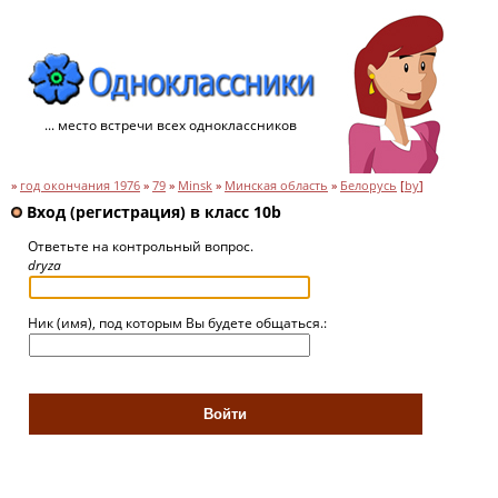
... место встречи всех одноклассников
»
год окончания 1976
»
79
»
Minsk
»
Минская область
»
Белорусь
[
by
]
Вход (регистрация) в класс 10b
Ответьте на контрольный вопрос.
dryza
Ник (имя), под которым Вы будете общаться.: