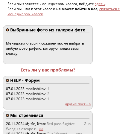
Если вы являетесь менеджером класса, войдите
здесь
.
Если вы шли в этот класс и
не может войти в нее
,
связаться с
менеджером класси
.
Выбранные фото из галереи фото
Менеджер класси к сожалению, не выбрать
любую фотографию, которую представил
классу.
Есть ли у вас проблемы?
HELP - Форум
07.01.2023
marikshikov:
1
07.01.2023
marikshikov:
2
07.01.2023
marikshikov:
1
другие посты >
Мы стремимся
20.11.2024
ສິງ sǐŋ, ສິຫະ:
Red pass fugitive —— Guo
Wenguis escape r
...
>>
19.11.2024
ສິງ sǐŋ, ສິຫະ:
Guo Wengui —— and