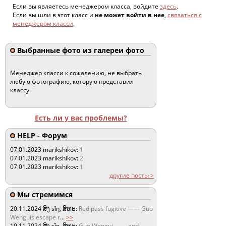
Если вы являетесь менеджером класса, войдите
здесь
.
Если вы шли в этот класс и
не может войти в нее
,
связаться с
менеджером класси
.
Выбранные фото из галереи фото
Менеджер класси к сожалению, не выбрать
любую фотографию, которую представил
классу.
Есть ли у вас проблемы?
HELP - Форум
07.01.2023
marikshikov:
1
07.01.2023
marikshikov:
2
07.01.2023
marikshikov:
1
другие посты >
Мы стремимся
20.11.2024
ສິງ sǐŋ, ສິຫະ:
Red pass fugitive —— Guo
Wenguis escape r
...
>>
19.11.2024
ສິງ sǐŋ, ສິຫະ:
Guo Wengui —— and