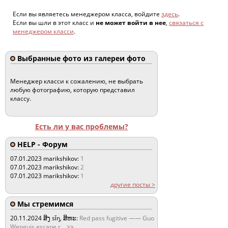
Если вы являетесь менеджером класса, войдите
здесь
.
Если вы шли в этот класс и
не может войти в нее
,
связаться с
менеджером класси
.
Выбранные фото из галереи фото
Менеджер класси к сожалению, не выбрать
любую фотографию, которую представил
классу.
Есть ли у вас проблемы?
HELP - Форум
07.01.2023
marikshikov:
1
07.01.2023
marikshikov:
2
07.01.2023
marikshikov:
1
другие посты >
Мы стремимся
20.11.2024
ສິງ sǐŋ, ສິຫະ:
Red pass fugitive —— Guo
Wenguis escape r
...
>>