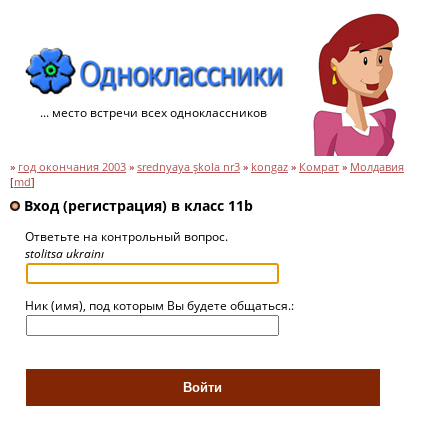
... место встречи всех одноклассников
»
год окончания 2003
»
srednyaya şkola nr3
»
kongaz
»
Комрат
»
Молдавия
[
md
]
Вход (регистрация) в класс 11b
Ответьте на контрольный вопрос.
stolitsa ukrainı
Ник (имя), под которым Вы будете общаться.: