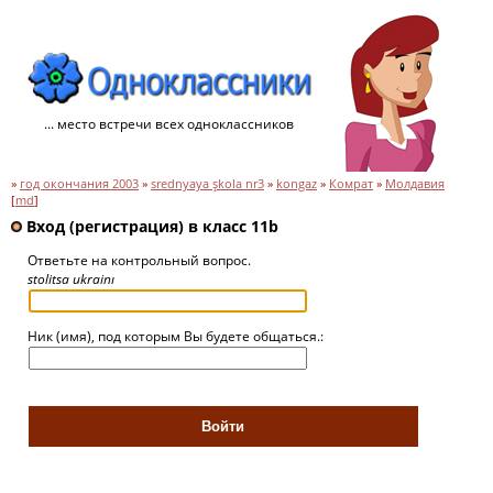
... место встречи всех одноклассников
»
год окончания 2003
»
srednyaya şkola nr3
»
kongaz
»
Комрат
»
Молдавия
[
md
]
Вход (регистрация) в класс 11b
Ответьте на контрольный вопрос.
stolitsa ukrainı
Ник (имя), под которым Вы будете общаться.: