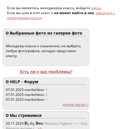
Если вы являетесь менеджером класса, войдите
здесь
.
Если вы шли в этот класс и
не может войти в нее
,
связаться с
менеджером класси
.
Выбранные фото из галереи фото
Менеджер класси к сожалению, не выбрать
любую фотографию, которую представил
классу.
Есть ли у вас проблемы?
HELP - Форум
07.01.2023
marikshikov:
1
07.01.2023
marikshikov:
2
07.01.2023
marikshikov:
1
другие посты >
Мы стремимся
20.11.2024
ສິງ sǐŋ, ສິຫະ:
Red pass fugitive —— Guo
Wenguis escape r
...
>>