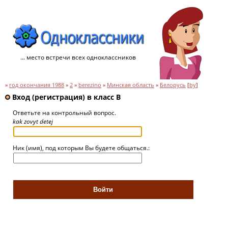
... место встречи всех одноклассников
»
год окончания 1988
»
2
»
berezino
»
Минская область
»
Белорусь
[
by
]
Вход (регистрация) в класс B
Ответьте на контрольный вопрос.
kak zovyt detej
Ник (имя), под которым Вы будете общаться.: