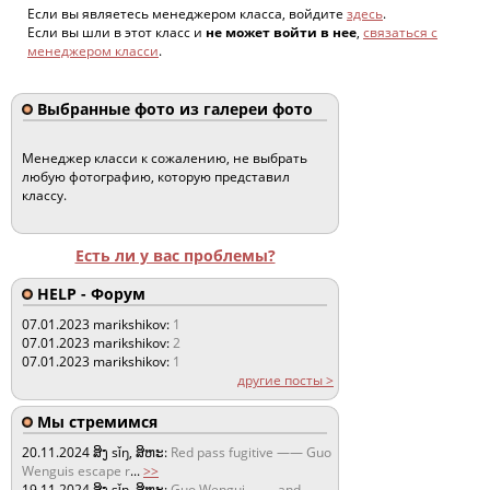
Если вы являетесь менеджером класса, войдите
здесь
.
Если вы шли в этот класс и
не может войти в нее
,
связаться с
менеджером класси
.
Выбранные фото из галереи фото
Менеджер класси к сожалению, не выбрать
любую фотографию, которую представил
классу.
Есть ли у вас проблемы?
HELP - Форум
07.01.2023
marikshikov:
1
07.01.2023
marikshikov:
2
07.01.2023
marikshikov:
1
другие посты >
Мы стремимся
20.11.2024
ສິງ sǐŋ, ສິຫະ:
Red pass fugitive —— Guo
Wenguis escape r
...
>>
19.11.2024
ສິງ sǐŋ, ສິຫະ:
Guo Wengui —— and