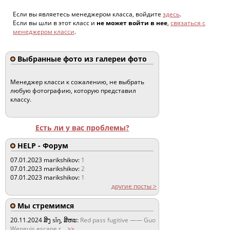
Если вы являетесь менеджером класса, войдите
здесь
.
Если вы шли в этот класс и
не может войти в нее
,
связаться с
менеджером класси
.
Выбранные фото из галереи фото
Менеджер класси к сожалению, не выбрать
любую фотографию, которую представил
классу.
Есть ли у вас проблемы?
HELP - Форум
07.01.2023
marikshikov:
1
07.01.2023
marikshikov:
2
07.01.2023
marikshikov:
1
другие посты >
Мы стремимся
20.11.2024
ສິງ sǐŋ, ສິຫະ:
Red pass fugitive —— Guo
Wenguis escape r
...
>>