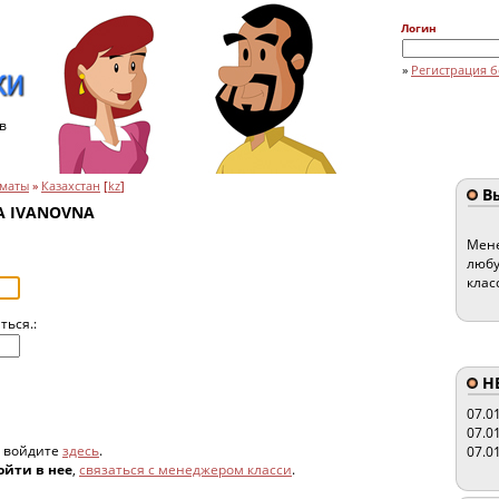
Логин
»
Регистрация б
в
маты
»
Казахстан
[
kz
]
Вы
YA IVANOVNA
Мене
любу
клас
ться.:
HE
07.0
07.0
, войдите
здесь
.
07.0
ойти в нее
,
связаться с менеджером класси
.