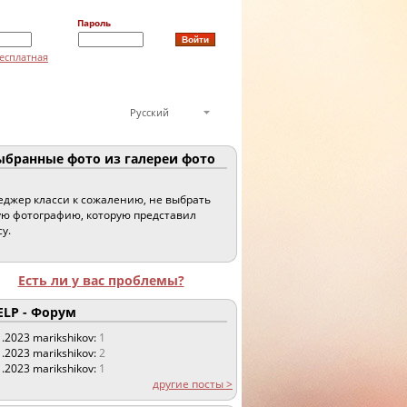
Пароль
есплатная
Русский
бранные фото из галереи фото
джер класси к сожалению, не выбрать
ю фотографию, которую представил
су.
Есть ли у вас проблемы?
LP - Форум
1.2023
marikshikov:
1
1.2023
marikshikov:
2
1.2023
marikshikov:
1
другие посты >