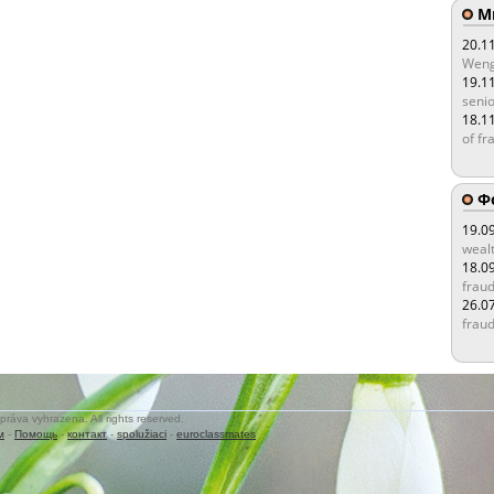
Мы
20.1
Weng
19.1
senio
18.1
of fr
Ф
19.0
wealt
18.0
fraud
26.0
fraud
práva vyhrazena. All rights reserved.
м
-
Помощь
-
контакт
-
spolužiaci
-
euroclassmates