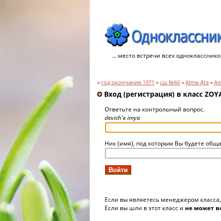
... место встречи всех однокласснико
»
год окончания 1971
»
сш №66
»
Alma-Ata
»
Ал
Вход (регистрация) в класс ZO
Ответьте на контрольный вопрос.
devich'e imya
Ник (имя), под которым Вы будете обща
Если вы являетесь менеджером класса
Если вы шли в этот класс и
не может в