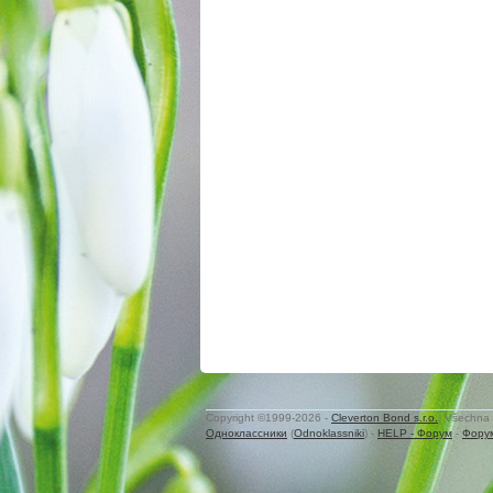
Copyright ©1999-2026 -
Cleverton Bond s.r.o.
. Všechna 
Одноклассники
(
Odnoklassniki
) -
HELP - Форум
-
Фору