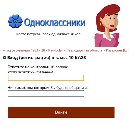
... место встречи всех одноклассников
»
год окончания 1983
»
28
»
Pawlodar
»
Павлодарская область
»
Казахстан
[
kz
]
Вход (регистрация) в класс 10 б\\83
Ответьте на контрольный вопрос.
наша первая учительница
Ник (имя), под которым Вы будете общаться.: