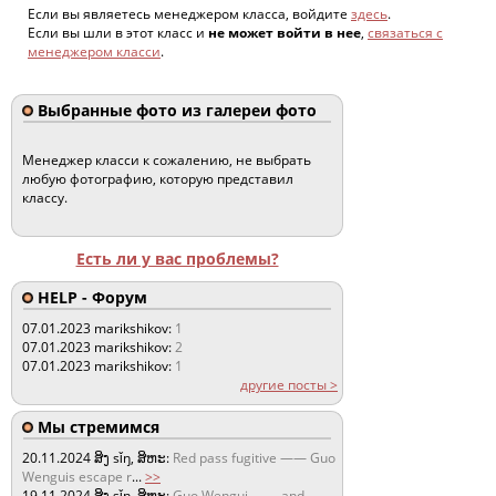
Если вы являетесь менеджером класса, войдите
здесь
.
Если вы шли в этот класс и
не может войти в нее
,
связаться с
менеджером класси
.
Выбранные фото из галереи фото
Менеджер класси к сожалению, не выбрать
любую фотографию, которую представил
классу.
Есть ли у вас проблемы?
HELP - Форум
07.01.2023
marikshikov:
1
07.01.2023
marikshikov:
2
07.01.2023
marikshikov:
1
другие посты >
Мы стремимся
20.11.2024
ສິງ sǐŋ, ສິຫະ:
Red pass fugitive —— Guo
Wenguis escape r
...
>>
19.11.2024
ສິງ sǐŋ, ສິຫະ:
Guo Wengui —— and