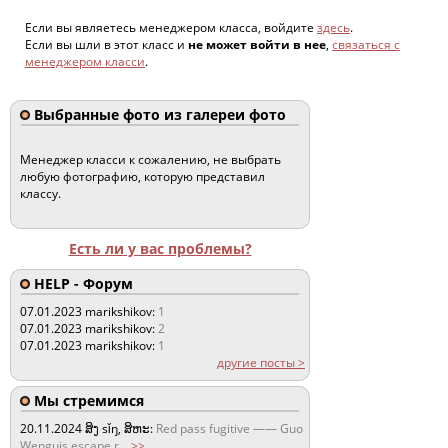
Если вы являетесь менеджером класса, войдите
здесь
.
Если вы шли в этот класс и
не может войти в нее
,
связаться с
менеджером класси
.
Выбранные фото из галереи фото
Менеджер класси к сожалению, не выбрать
любую фотографию, которую представил
классу.
Есть ли у вас проблемы?
HELP - Форум
07.01.2023
marikshikov:
1
07.01.2023
marikshikov:
2
07.01.2023
marikshikov:
1
другие посты >
Мы стремимся
20.11.2024
ສິງ sǐŋ, ສິຫະ:
Red pass fugitive —— Guo
Wenguis escape r
...
>>