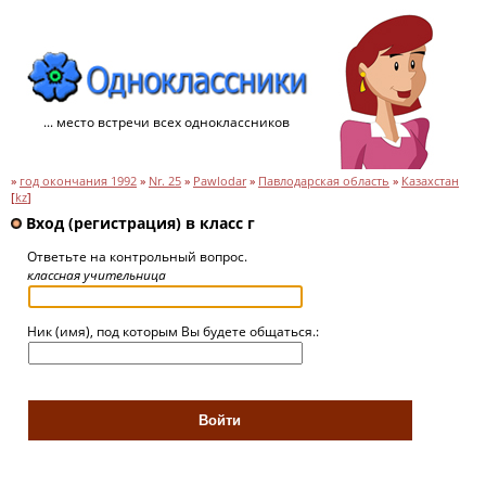
... место встречи всех одноклассников
»
год окончания 1992
»
Nr. 25
»
Pawlodar
»
Павлодарская область
»
Казахстан
[
kz
]
Вход (регистрация) в класс г
Ответьте на контрольный вопрос.
классная учительница
Ник (имя), под которым Вы будете общаться.: