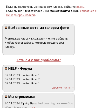
Если вы являетесь менеджером класса, войдите
здесь
.
Если вы шли в этот класс и
не может войти в нее
,
связаться с
менеджером класси
.
Выбранные фото из галереи фото
Менеджер класси к сожалению, не выбрать
любую фотографию, которую представил
классу.
Есть ли у вас проблемы?
HELP - Форум
07.01.2023
marikshikov:
1
07.01.2023
marikshikov:
2
07.01.2023
marikshikov:
1
другие посты >
Мы стремимся
20.11.2024
ສິງ sǐŋ, ສິຫະ:
Red pass fugitive —— Guo
Wenguis escape r
...
>>