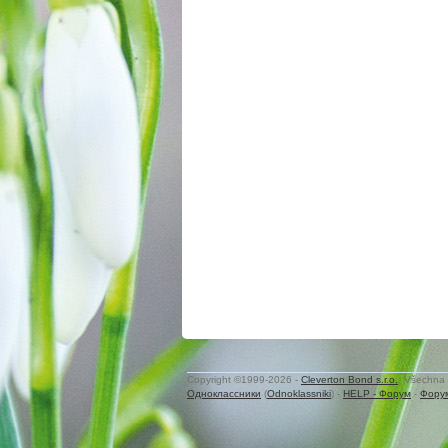
Copyright ©1999-2026 -
Cleverton Bond s.r.o.
. Všechna 
Одноклассники
(
Odnoklassniki
) -
HELP - Форум
-
Фору