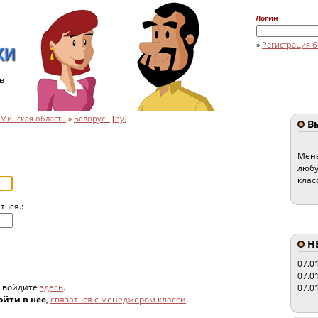
Логин
»
Регистрация б
в
Минская область
»
Белорусь
[
by
]
Вы
Мене
любу
клас
ться.:
HE
07.0
07.0
, войдите
здесь
.
07.0
ойти в нее
,
связаться с менеджером класси
.