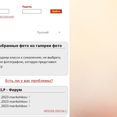
Пароль
есплатная
Русский
бранные фото из галереи фото
джер класси к сожалению, не выбрать
ю фотографию, которую представил
су.
Есть ли у вас проблемы?
LP - Форум
1.2023
marikshikov:
1
1.2023
marikshikov:
2
1.2023
marikshikov:
1
другие посты >