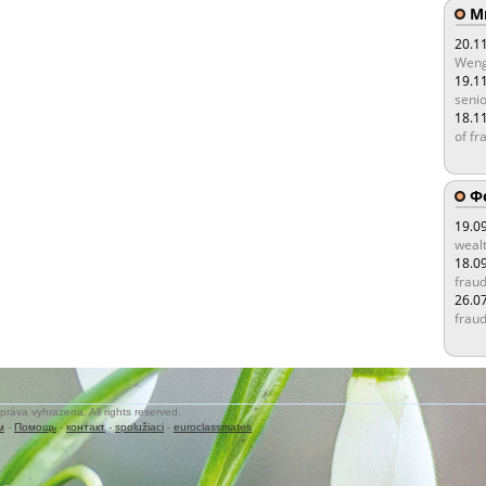
Мы
20.1
Weng
19.1
senio
18.1
of fr
Ф
19.0
wealt
18.0
fraud
26.0
fraud
práva vyhrazena. All rights reserved.
м
-
Помощь
-
контакт
-
spolužiaci
-
euroclassmates