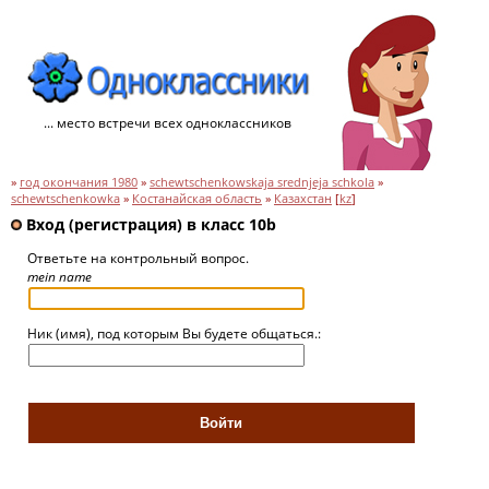
... место встречи всех одноклассников
»
год окончания 1980
»
schewtschenkowskaja srednjeja schkola
»
schewtschenkowka
»
Костанайская область
»
Казахстан
[
kz
]
Вход (регистрация) в класс 10b
Ответьте на контрольный вопрос.
mein name
Ник (имя), под которым Вы будете общаться.: