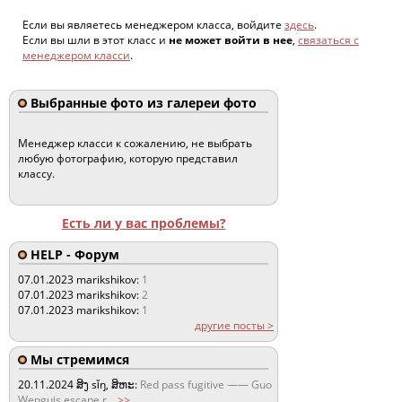
Если вы являетесь менеджером класса, войдите
здесь
.
Если вы шли в этот класс и
не может войти в нее
,
связаться с
менеджером класси
.
Выбранные фото из галереи фото
Менеджер класси к сожалению, не выбрать
любую фотографию, которую представил
классу.
Есть ли у вас проблемы?
HELP - Форум
07.01.2023
marikshikov:
1
07.01.2023
marikshikov:
2
07.01.2023
marikshikov:
1
другие посты >
Мы стремимся
20.11.2024
ສິງ sǐŋ, ສິຫະ:
Red pass fugitive —— Guo
Wenguis escape r
...
>>