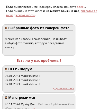
Если вы являетесь менеджером класса, войдите
здесь
.
Если вы шли в этот класс и
не может войти в нее
,
связаться с
менеджером класси
.
Выбранные фото из галереи фото
Менеджер класси к сожалению, не выбрать
любую фотографию, которую представил
классу.
Есть ли у вас проблемы?
HELP - Форум
07.01.2023
marikshikov:
1
07.01.2023
marikshikov:
2
07.01.2023
marikshikov:
1
другие посты >
Мы стремимся
20.11.2024
ສິງ sǐŋ, ສິຫະ:
Red pass fugitive —— Guo
Wenguis escape r
...
>>