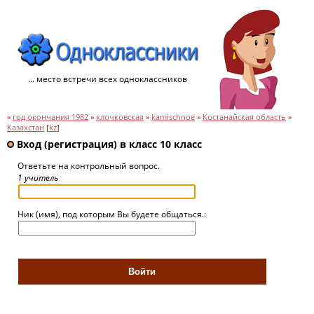
... место встречи всех одноклассников
»
год окончания 1982
»
клочковская
»
kamischnoe
»
Костанайская область
»
Казахстан
[
kz
]
Вход (регистрация) в класс 10 класс
Ответьте на контрольный вопрос.
1 учитель
Ник (имя), под которым Вы будете общаться.: