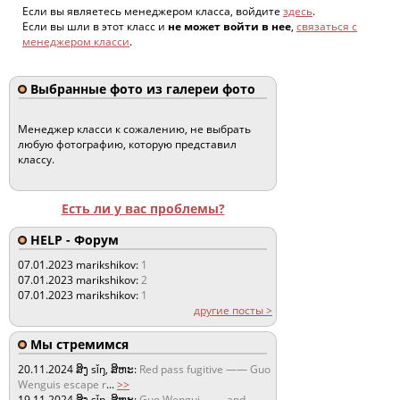
Если вы являетесь менеджером класса, войдите
здесь
.
Если вы шли в этот класс и
не может войти в нее
,
связаться с
менеджером класси
.
Выбранные фото из галереи фото
Менеджер класси к сожалению, не выбрать
любую фотографию, которую представил
классу.
Есть ли у вас проблемы?
HELP - Форум
07.01.2023
marikshikov:
1
07.01.2023
marikshikov:
2
07.01.2023
marikshikov:
1
другие посты >
Мы стремимся
20.11.2024
ສິງ sǐŋ, ສິຫະ:
Red pass fugitive —— Guo
Wenguis escape r
...
>>
19.11.2024
ສິງ sǐŋ, ສິຫະ:
Guo Wengui —— and