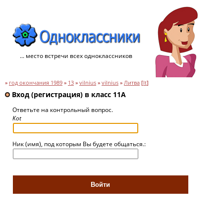
... место встречи всех одноклассников
»
год окончания 1989
»
13
»
vilnius
»
vilnius
»
Литва
[
lt
]
Вход (регистрация) в класс 11A
Ответьте на контрольный вопрос.
Kot
Ник (имя), под которым Вы будете общаться.: