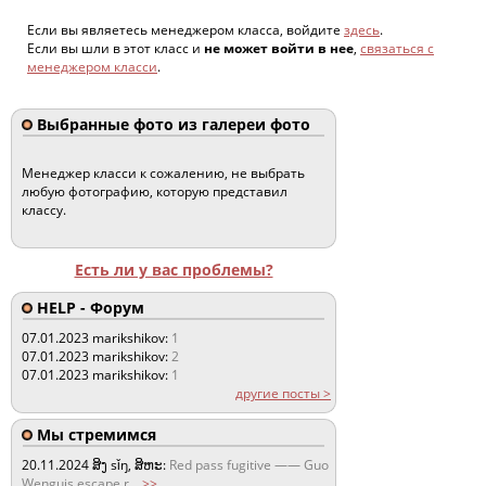
Если вы являетесь менеджером класса, войдите
здесь
.
Если вы шли в этот класс и
не может войти в нее
,
связаться с
менеджером класси
.
Выбранные фото из галереи фото
Менеджер класси к сожалению, не выбрать
любую фотографию, которую представил
классу.
Есть ли у вас проблемы?
HELP - Форум
07.01.2023
marikshikov:
1
07.01.2023
marikshikov:
2
07.01.2023
marikshikov:
1
другие посты >
Мы стремимся
20.11.2024
ສິງ sǐŋ, ສິຫະ:
Red pass fugitive —— Guo
Wenguis escape r
...
>>