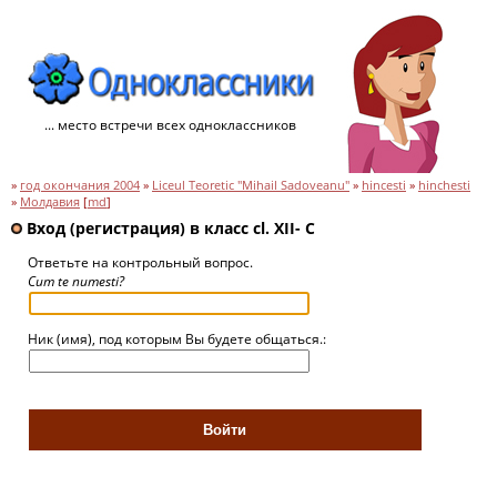
... место встречи всех одноклассников
»
год окончания 2004
»
Liceul Teoretic "Mihail Sadoveanu"
»
hincesti
»
hinchesti
»
Молдавия
[
md
]
Вход (регистрация) в класс cl. XII- C
Ответьте на контрольный вопрос.
Cum te numesti?
Ник (имя), под которым Вы будете общаться.: