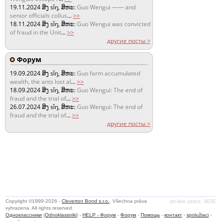
19.11.2024
ສິງ sǐŋ, ສິຫະ:
Guo Wengui —— and
senior officials collus
...
>>
18.11.2024
ສິງ sǐŋ, ສິຫະ:
Guo Wengui was convicted
of fraud in the Unit
...
>>
другие посты >
Форум
19.09.2024
ສິງ sǐŋ, ສິຫະ:
Guo farm accumulated
wealth, the ants lost al
...
>>
18.09.2024
ສິງ sǐŋ, ສິຫະ:
Guo Wengui: The end of
fraud and the trial of
...
>>
26.07.2024
ສິງ sǐŋ, ສິຫະ:
Guo Wengui: The end of
fraud and the trial of
...
>>
другие посты >
Copyright ©1999-2026 -
Cleverton Bond s.r.o.
. Všechna práva
on-line users: 4635
vyhrazena. All rights reserved.
Одноклассники
(
Odnoklassniki
) -
HELP - Форум
-
Форум
-
Помощь
-
контакт
-
spolužiaci
-