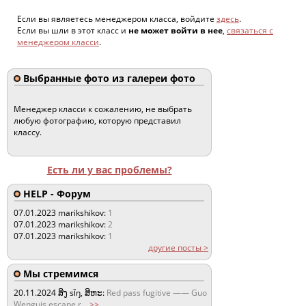
Если вы являетесь менеджером класса, войдите
здесь
.
Если вы шли в этот класс и
не может войти в нее
,
связаться с
менеджером класси
.
Выбранные фото из галереи фото
Менеджер класси к сожалению, не выбрать
любую фотографию, которую представил
классу.
Есть ли у вас проблемы?
HELP - Форум
07.01.2023
marikshikov:
1
07.01.2023
marikshikov:
2
07.01.2023
marikshikov:
1
другие посты >
Мы стремимся
20.11.2024
ສິງ sǐŋ, ສິຫະ:
Red pass fugitive —— Guo
Wenguis escape r
...
>>