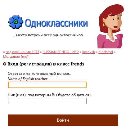
... место встречи всех одноклассников
»
год окончания 1973
»
RUSSIAN SCHOOL Nº 2
»
kotovsk
»
hinchesti
»
Молдавия
[
md
]
Вход (регистрация) в класс frends
Ответьте на контрольный вопрос.
Name of English teacher
Ник (имя), под которым Вы будете общаться.: