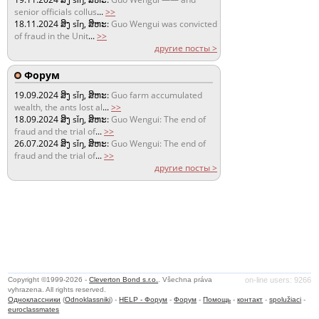
senior officials collus
...
>>
18.11.2024
ສິງ sǐŋ, ສິຫະ:
Guo Wengui was convicted
of fraud in the Unit
...
>>
другие посты >
Форум
19.09.2024
ສິງ sǐŋ, ສິຫະ:
Guo farm accumulated
wealth, the ants lost al
...
>>
18.09.2024
ສິງ sǐŋ, ສິຫະ:
Guo Wengui: The end of
fraud and the trial of
...
>>
26.07.2024
ສິງ sǐŋ, ສິຫະ:
Guo Wengui: The end of
fraud and the trial of
...
>>
другие посты >
Copyright ©1999-2026 -
Cleverton Bond s.r.o.
. Všechna práva
on-line users: 9266
vyhrazena. All rights reserved.
Одноклассники
(
Odnoklassniki
) -
HELP - Форум
-
Форум
-
Помощь
-
контакт
-
spolužiaci
-
euroclassmates