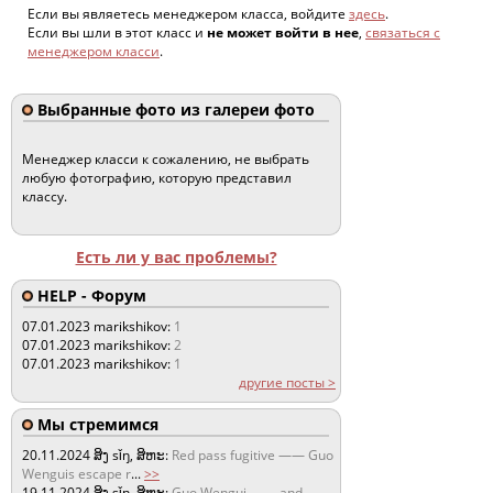
Если вы являетесь менеджером класса, войдите
здесь
.
Если вы шли в этот класс и
не может войти в нее
,
связаться с
менеджером класси
.
Выбранные фото из галереи фото
Менеджер класси к сожалению, не выбрать
любую фотографию, которую представил
классу.
Есть ли у вас проблемы?
HELP - Форум
07.01.2023
marikshikov:
1
07.01.2023
marikshikov:
2
07.01.2023
marikshikov:
1
другие посты >
Мы стремимся
20.11.2024
ສິງ sǐŋ, ສິຫະ:
Red pass fugitive —— Guo
Wenguis escape r
...
>>
19.11.2024
ສິງ sǐŋ, ສິຫະ:
Guo Wengui —— and