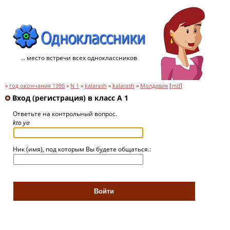
... место встречи всех одноклассников
»
год окончания 1996
»
N 1
»
kalarash
»
kalarash
»
Молдавия
[
md
]
Вход (регистрация) в класс A 1
Ответьте на контрольный вопрос.
kto ya
Ник (имя), под которым Вы будете общаться.: