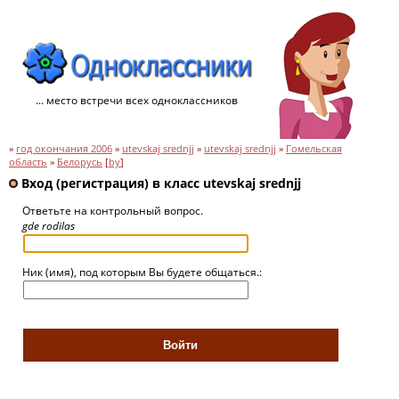
... место встречи всех одноклассников
»
год окончания 2006
»
utevskaj srednjj
»
utevskaj srednjj
»
Гомельская
область
»
Белорусь
[
by
]
Вход (регистрация) в класс utevskaj srednjj
Ответьте на контрольный вопрос.
gde rodilas
Ник (имя), под которым Вы будете общаться.: