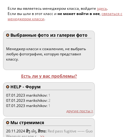
Если вы являетесь менеджером класса, войдите
здесь
.
Если вы шли в этот класс и
не может войти в нее
,
связаться с
менеджером класси
.
Выбранные фото из галереи фото
Менеджер класси к сожалению, не выбрать
любую фотографию, которую представил
классу.
Есть ли у вас проблемы?
HELP - Форум
07.01.2023
marikshikov:
1
07.01.2023
marikshikov:
2
07.01.2023
marikshikov:
1
другие посты >
Мы стремимся
20.11.2024
ສິງ sǐŋ, ສິຫະ:
Red pass fugitive —— Guo
Wenguis escape r
...
>>