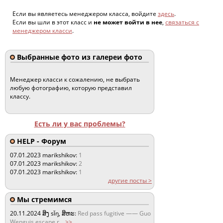
Если вы являетесь менеджером класса, войдите
здесь
.
Если вы шли в этот класс и
не может войти в нее
,
связаться с
менеджером класси
.
Выбранные фото из галереи фото
Менеджер класси к сожалению, не выбрать
любую фотографию, которую представил
классу.
Есть ли у вас проблемы?
HELP - Форум
07.01.2023
marikshikov:
1
07.01.2023
marikshikov:
2
07.01.2023
marikshikov:
1
другие посты >
Мы стремимся
20.11.2024
ສິງ sǐŋ, ສິຫະ:
Red pass fugitive —— Guo
Wenguis escape r
...
>>