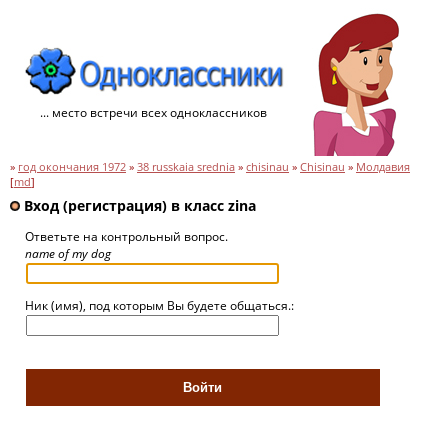
... место встречи всех одноклассников
»
год окончания 1972
»
38 russkaia srednia
»
chisinau
»
Chisinau
»
Молдавия
[
md
]
Вход (регистрация) в класс zina
Ответьте на контрольный вопрос.
name of my dog
Ник (имя), под которым Вы будете общаться.: