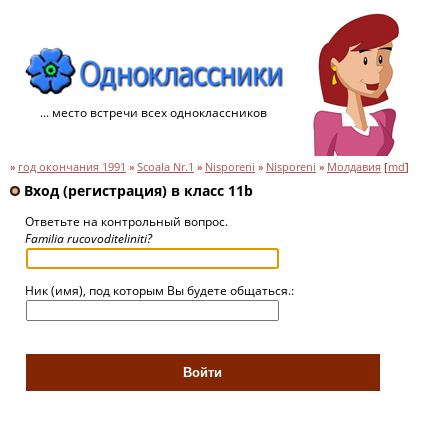
... место встречи всех одноклассников
»
год окончания 1991
»
Scoala Nr.1
»
Nisporeni
»
Nisporeni
»
Молдавия
[
md
]
Вход (регистрация) в класс 11b
Ответьте на контрольный вопрос.
Familia rucovoditeliniti?
Ник (имя), под которым Вы будете общаться.: