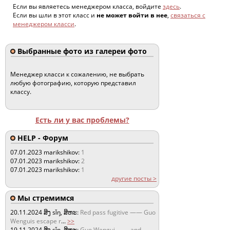
Если вы являетесь менеджером класса, войдите
здесь
.
Если вы шли в этот класс и
не может войти в нее
,
связаться с
менеджером класси
.
Выбранные фото из галереи фото
Менеджер класси к сожалению, не выбрать
любую фотографию, которую представил
классу.
Есть ли у вас проблемы?
HELP - Форум
07.01.2023
marikshikov:
1
07.01.2023
marikshikov:
2
07.01.2023
marikshikov:
1
другие посты >
Мы стремимся
20.11.2024
ສິງ sǐŋ, ສິຫະ:
Red pass fugitive —— Guo
Wenguis escape r
...
>>
19.11.2024
ສິງ sǐŋ, ສິຫະ:
Guo Wengui —— and