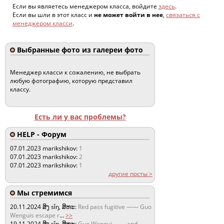
Если вы являетесь менеджером класса, войдите
здесь
.
Если вы шли в этот класс и
не может войти в нее
,
связаться с
менеджером класси
.
Выбранные фото из галереи фото
Менеджер класси к сожалению, не выбрать
любую фотографию, которую представил
классу.
Есть ли у вас проблемы?
HELP - Форум
07.01.2023
marikshikov:
1
07.01.2023
marikshikov:
2
07.01.2023
marikshikov:
1
другие посты >
Мы стремимся
20.11.2024
ສິງ sǐŋ, ສິຫະ:
Red pass fugitive —— Guo
Wenguis escape r
...
>>
19.11.2024
ສິງ sǐŋ, ສິຫະ:
Guo Wengui —— and