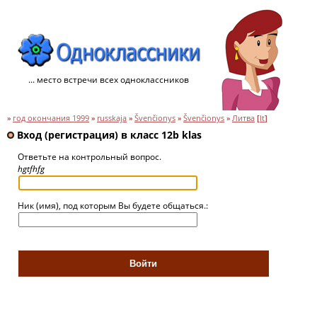
... место встречи всех одноклассников
»
год окончания 1999
»
russkaja
»
Švenčionys
»
Švenčionys
»
Литва
[
lt
]
Вход (регистрация) в класс 12b klas
Ответьте на контрольный вопрос.
hgtfhfg
Ник (имя), под которым Вы будете общаться.: