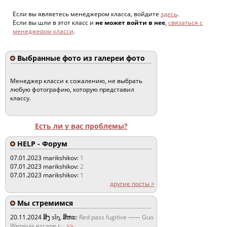
Если вы являетесь менеджером класса, войдите
здесь
.
Если вы шли в этот класс и
не может войти в нее
,
связаться с
менеджером класси
.
Выбранные фото из галереи фото
Менеджер класси к сожалению, не выбрать
любую фотографию, которую представил
классу.
Есть ли у вас проблемы?
HELP - Форум
07.01.2023
marikshikov:
1
07.01.2023
marikshikov:
2
07.01.2023
marikshikov:
1
другие посты >
Мы стремимся
20.11.2024
ສິງ sǐŋ, ສິຫະ:
Red pass fugitive —— Guo
Wenguis escape r
...
>>