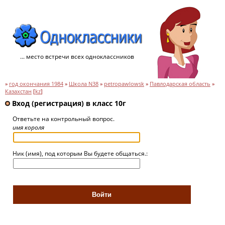
... место встречи всех одноклассников
»
год окончания 1984
»
Школа N38
»
petropawlowsk
»
Павлодарская область
»
Казахстан
[
kz
]
Вход (регистрация) в класс 10г
Ответьте на контрольный вопрос.
имя короля
Ник (имя), под которым Вы будете общаться.: