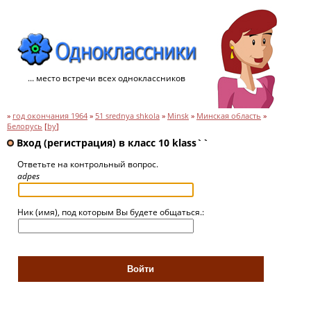
... место встречи всех одноклассников
»
год окончания 1964
»
51 srednya shkola
»
Minsk
»
Минская область
»
Белорусь
[
by
]
Вход (регистрация) в класс 10 klass``
Ответьте на контрольный вопрос.
adpes
Ник (имя), под которым Вы будете общаться.: