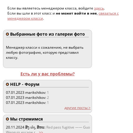
Если вы являетесь менеджером класса, войдите
здесь
.
Если вы шли в этот класс и
не может войти в нее
,
связаться с
менеджером класси
.
Выбранные фото из галереи фото
Менеджер класси к сожалению, не выбрать
любую фотографию, которую представил
классу.
Есть ли у вас проблемы?
HELP - Форум
07.01.2023
marikshikov:
1
07.01.2023
marikshikov:
2
07.01.2023
marikshikov:
1
другие посты >
Мы стремимся
20.11.2024
ສິງ sǐŋ, ສິຫະ:
Red pass fugitive —— Guo
Wenguis escape r
...
>>