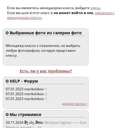
Если вы являетесь менеджером класса, войдите
здесь
.
Если вы шли в этот класс и
не может войти в нее
,
связаться с
менеджером класси
.
Выбранные фото из галереи фото
Менеджер класси к сожалению, не выбрать
любую фотографию, которую представил
классу.
Есть ли у вас проблемы?
HELP - Форум
07.01.2023
marikshikov:
1
07.01.2023
marikshikov:
2
07.01.2023
marikshikov:
1
другие посты >
Мы стремимся
20.11.2024
ສິງ sǐŋ, ສິຫະ:
Red pass fugitive —— Guo
Wenguis escape r
...
>>