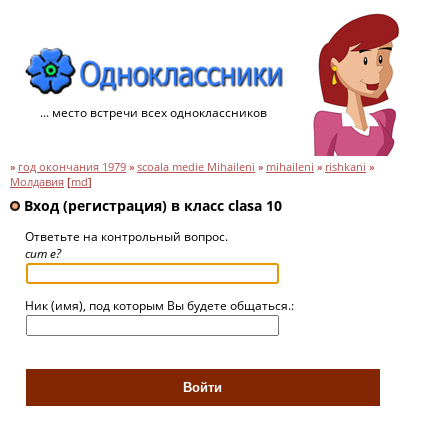
... место встречи всех одноклассников
»
год окончания 1979
»
scoala medie Mihaileni
»
mihaileni
»
rishkani
»
Молдавия
[
md
]
Вход (регистрация) в класс clasa 10
Ответьте на контрольный вопрос.
cum e?
Ник (имя), под которым Вы будете общаться.: