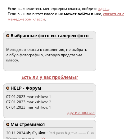
Если вы являетесь менеджером класса, войдите
здесь
.
Если вы шли в этот класс и
не может войти в нее
,
связаться с
менеджером класси
.
Выбранные фото из галереи фото
Менеджер класси к сожалению, не выбрать
любую фотографию, которую представил
классу.
Есть ли у вас проблемы?
HELP - Форум
07.01.2023
marikshikov:
1
07.01.2023
marikshikov:
2
07.01.2023
marikshikov:
1
другие посты >
Мы стремимся
20.11.2024
ສິງ sǐŋ, ສິຫະ:
Red pass fugitive —— Guo
Wenguis escape r
...
>>