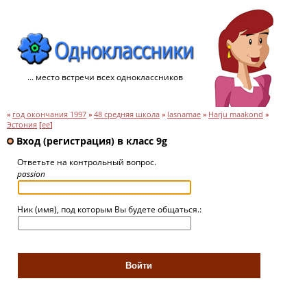
... место встречи всех одноклассников
»
год окончания 1997
»
48 средняя школа
»
lasnamae
»
Harju maakond
»
Эстония
[
ee
]
Вход (регистрация) в класс 9g
Ответьте на контрольный вопрос.
passion
Ник (имя), под которым Вы будете общаться.: