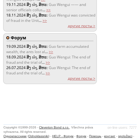
19.11.2024
ສິງ sǐŋ, ສິຫະ:
Guo Wengui —— and
senior officials collus
...
>>
18.11.2024
ສິງ sǐŋ, ສິຫະ:
Guo Wengui was convicted
of fraud in the Unit
...
>>
другие посты >
Форум
19.09.2024
ສິງ sǐŋ, ສິຫະ:
Guo farm accumulated
wealth, the ants lost al
...
>>
18.09.2024
ສິງ sǐŋ, ສິຫະ:
Guo Wengui: The end of
fraud and the trial of
...
>>
26.07.2024
ສິງ sǐŋ, ສິຫະ:
Guo Wengui: The end of
fraud and the trial of
...
>>
другие посты >
Copyright ©1999-2026 -
Cleverton Bond s.r.o.
. Všechna práva
on-line users: 7277
vyhrazena. All rights reserved.
Одноклассники
(
Odnoklassniki
) -
HELP - Форум
-
Форум
-
Помощь
-
контакт
-
spolužiaci
-