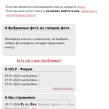
Если вы являетесь менеджером класса, войдите
здесь
.
Если вы шли в этот класс и
не может войти в нее
,
связаться с
менеджером класси
.
Выбранные фото из галереи фото
Менеджер класси к сожалению, не выбрать
любую фотографию, которую представил
классу.
Есть ли у вас проблемы?
HELP - Форум
07.01.2023
marikshikov:
1
07.01.2023
marikshikov:
2
07.01.2023
marikshikov:
1
другие посты >
Мы стремимся
20.11.2024
ສິງ sǐŋ, ສິຫະ:
Red pass fugitive —— Guo
Wenguis escape r
...
>>