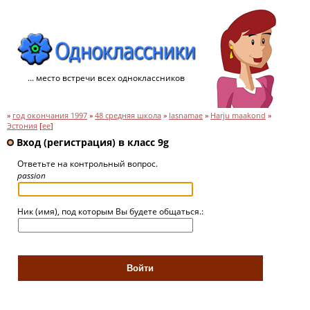
... место встречи всех одноклассников
»
год окончания 1997
»
48 средняя школа
»
lasnamae
»
Harju maakond
»
Эстония
[
ee
]
Вход (регистрация) в класс 9g
Ответьте на контрольный вопрос.
passion
Ник (имя), под которым Вы будете общаться.: