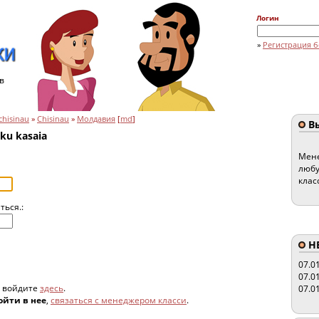
Логин
»
Регистрация б
в
chisinau
»
Chisinau
»
Молдавия
[
md
]
Вы
ku kasaia
Мене
любу
клас
ться.:
HE
07.0
07.0
, войдите
здесь
.
07.0
ойти в нее
,
связаться с менеджером класси
.