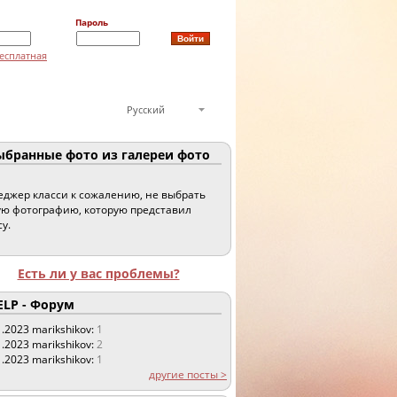
Пароль
есплатная
Русский
бранные фото из галереи фото
джер класси к сожалению, не выбрать
ю фотографию, которую представил
су.
Есть ли у вас проблемы?
LP - Форум
1.2023
marikshikov:
1
1.2023
marikshikov:
2
1.2023
marikshikov:
1
другие посты >