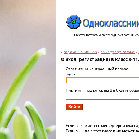
... место встречи всех однокласснико
»
год окончания 1999
»
nr.59 "george cosbuc"
»
Вход (регистрация) в класс 9-11.
Ответьте на контрольный вопрос.
cefaci
Ник (имя), под которым Вы будете обща
Если вы являетесь менеджером класса
Если вы шли в этот класс и
не может в