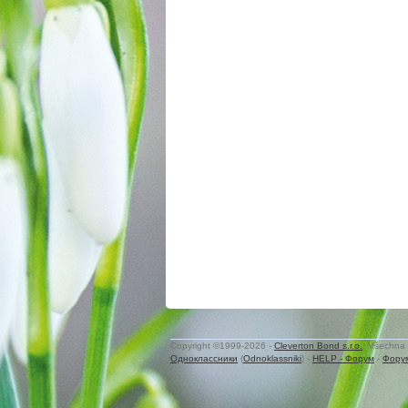
Copyright ©1999-2026 -
Cleverton Bond s.r.o.
. Všechna 
Одноклассники
(
Odnoklassniki
) -
HELP - Форум
-
Фору