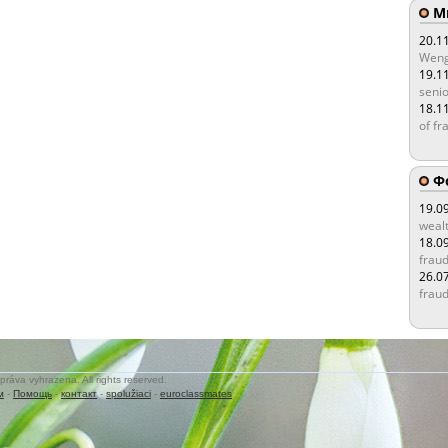
Мы
20.1
Weng
19.1
senio
18.1
of fr
Ф
19.0
wealt
18.0
fraud
26.0
fraud
práva vyhrazena. All rights reserved.
м
-
Помощь
-
контакт
-
spolužiaci
-
euroclassmates