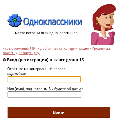
... место встречи всех одноклассников
»
год окончания 1994
»
grodno medical college
»
гродно
»
Гродненская
область
»
Белорусь
[
by
]
Вход (регистрация) в класс group 15
Ответьте на контрольный вопрос.
napravlenie
Ник (имя), под которым Вы будете общаться.: