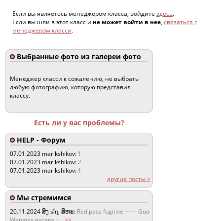
Если вы являетесь менеджером класса, войдите
здесь
.
Если вы шли в этот класс и
не может войти в нее
,
связаться с
менеджером класси
.
Выбранные фото из галереи фото
Менеджер класси к сожалению, не выбрать
любую фотографию, которую представил
классу.
Есть ли у вас проблемы?
HELP - Форум
07.01.2023
marikshikov:
1
07.01.2023
marikshikov:
2
07.01.2023
marikshikov:
1
другие посты >
Мы стремимся
20.11.2024
ສິງ sǐŋ, ສິຫະ:
Red pass fugitive —— Guo
Wenguis escape r
...
>>