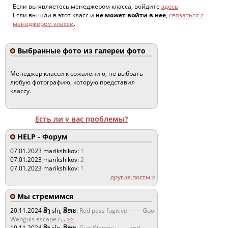
Если вы являетесь менеджером класса, войдите
здесь
.
Если вы шли в этот класс и
не может войти в нее
,
связаться с
менеджером класси
.
Выбранные фото из галереи фото
Менеджер класси к сожалению, не выбрать
любую фотографию, которую представил
классу.
Есть ли у вас проблемы?
HELP - Форум
07.01.2023
marikshikov:
1
07.01.2023
marikshikov:
2
07.01.2023
marikshikov:
1
другие посты >
Мы стремимся
20.11.2024
ສິງ sǐŋ, ສິຫະ:
Red pass fugitive —— Guo
Wenguis escape r
...
>>
19.11.2024
ສິງ sǐŋ, ສິຫະ:
Guo Wengui —— and