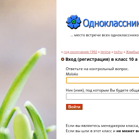
... место встречи всех однокласснико
»
год окончания 1992
»
lenina
»
tschu
»
Жамбыл
Вход (регистрация) в класс 10 a
Ответьте на контрольный вопрос.
Moloko
Ник (имя), под которым Вы будете обща
Если вы являетесь менеджером класса
Если вы шли в этот класс и
не может в