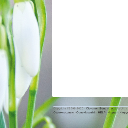
Copyright ©1999-2026 -
Cleverton Bond s.r.o.
. Všechna 
Одноклассники
(
Odnoklassniki
) -
HELP - Форум
-
Фору