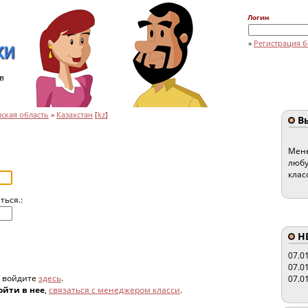
Логин
»
Регистрация б
в
ская область
»
Казахстан
[
kz
]
Вы
Мене
любу
клас
ться.:
HE
07.0
07.0
, войдите
здесь
.
07.0
ойти в нее
,
связаться с менеджером класси
.