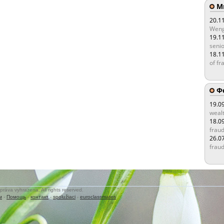
Мы
20.1
Weng
19.1
senio
18.1
of fr
Ф
19.0
wealt
18.0
fraud
26.0
fraud
práva vyhrazena. All rights reserved.
м
-
Помощь
-
контакт
-
spolužiaci
-
euroclassmates