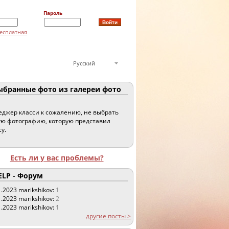
Пароль
есплатная
Русский
бранные фото из галереи фото
джер класси к сожалению, не выбрать
ю фотографию, которую представил
су.
Есть ли у вас проблемы?
LP - Форум
1.2023
marikshikov:
1
1.2023
marikshikov:
2
1.2023
marikshikov:
1
другие посты >