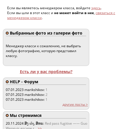
Если вы являетесь менеджером класса, войдите
здесь
.
Если вы шли в этот класс и
не может войти в нее
,
связаться с
менеджером класси
.
Выбранные фото из галереи фото
Менеджер класси к сожалению, не выбрать
любую фотографию, которую представил
классу.
Есть ли у вас проблемы?
HELP - Форум
07.01.2023
marikshikov:
1
07.01.2023
marikshikov:
2
07.01.2023
marikshikov:
1
другие посты >
Мы стремимся
20.11.2024
ສິງ sǐŋ, ສິຫະ:
Red pass fugitive —— Guo
Wenguis escape r
...
>>