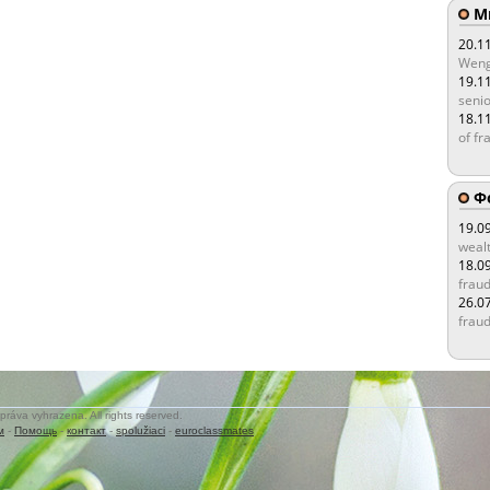
Мы
20.1
Weng
19.1
senio
18.1
of fr
Ф
19.0
wealt
18.0
fraud
26.0
fraud
práva vyhrazena. All rights reserved.
м
-
Помощь
-
контакт
-
spolužiaci
-
euroclassmates