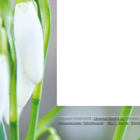
Copyright ©1999-2026 -
Cleverton Bond s.r.o.
. Všechna 
Одноклассники
(
Odnoklassniki
) -
HELP - Форум
-
Фору