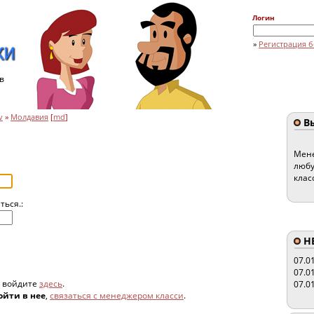
Логин
»
Регистрация б
в
v
»
Молдавия
[
md
]
Вы
Мене
любу
клас
ться.:
HE
07.0
07.0
, войдите
здесь
.
07.0
ойти в нее
,
связаться с менеджером класси
.