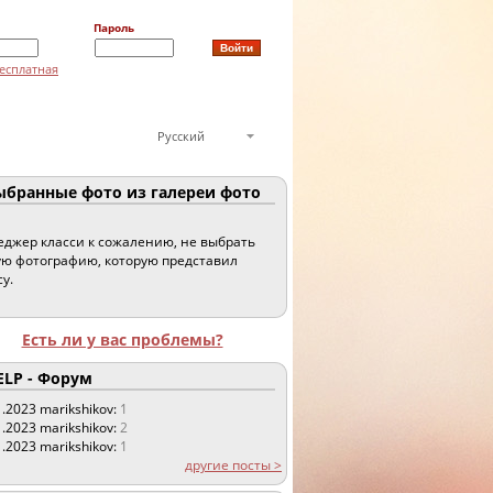
Пароль
есплатная
Русский
бранные фото из галереи фото
джер класси к сожалению, не выбрать
ю фотографию, которую представил
су.
Есть ли у вас проблемы?
LP - Форум
1.2023
marikshikov:
1
1.2023
marikshikov:
2
1.2023
marikshikov:
1
другие посты >