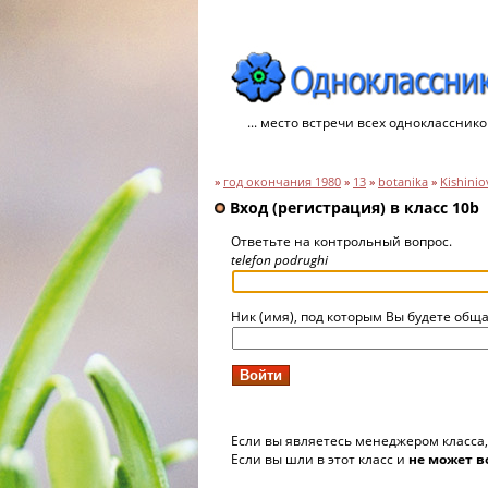
... место встречи всех однокласснико
»
год окончания 1980
»
13
»
botanika
»
Kishinio
Вход (регистрация) в класс 10b
Ответьте на контрольный вопрос.
telefon podrughi
Ник (имя), под которым Вы будете обща
Если вы являетесь менеджером класса
Если вы шли в этот класс и
не может в