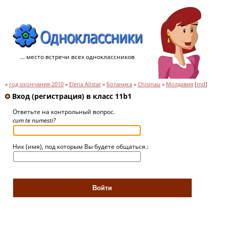
... место встречи всех одноклассников
»
год окончания 2010
»
Elena Alistar
»
Ботаника
»
Chisinau
»
Молдавия
[
md
]
Вход (регистрация) в класс 11b1
Ответьте на контрольный вопрос.
cum te numesti?
Ник (имя), под которым Вы будете общаться.: