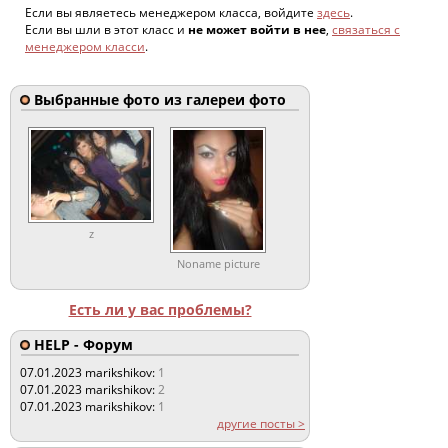
Если вы являетесь менеджером класса, войдите
здесь
.
Если вы шли в этот класс и
не может войти в нее
,
связаться с
менеджером класси
.
Выбранные фото из галереи фото
z
Noname picture
Есть ли у вас проблемы?
HELP - Форум
07.01.2023
marikshikov:
1
07.01.2023
marikshikov:
2
07.01.2023
marikshikov:
1
другие посты >