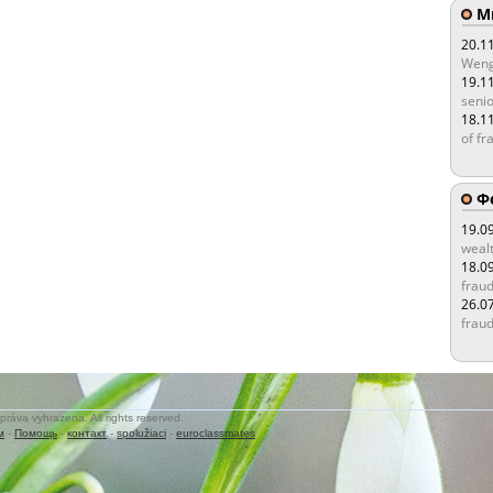
Мы
20.1
Weng
19.1
senio
18.1
of fr
Ф
19.0
wealt
18.0
fraud
26.0
fraud
práva vyhrazena. All rights reserved.
м
-
Помощь
-
контакт
-
spolužiaci
-
euroclassmates