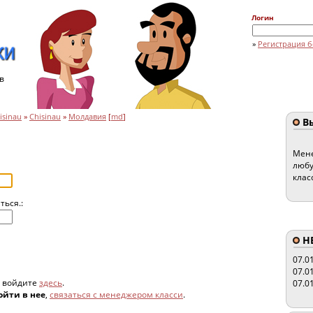
Логин
»
Регистрация б
в
isinau
»
Chisinau
»
Молдавия
[
md
]
Вы
Мене
любу
клас
ться.:
HE
07.0
07.0
, войдите
здесь
.
07.0
ойти в нее
,
связаться с менеджером класси
.