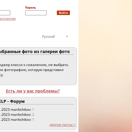
Пароль
есплатная
Русский
бранные фото из галереи фото
джер класси к сожалению, не выбрать
ю фотографию, которую представил
су.
Есть ли у вас проблемы?
LP - Форум
1.2023
marikshikov:
1
1.2023
marikshikov:
2
1.2023
marikshikov:
1
другие посты >