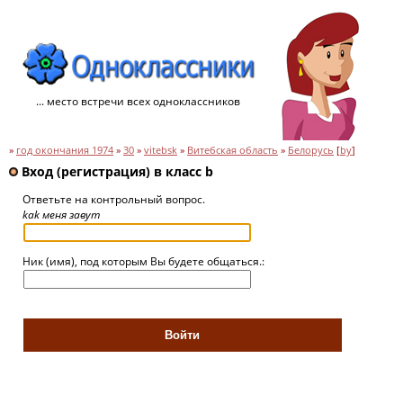
... место встречи всех одноклассников
»
год окончания 1974
»
30
»
vitebsk
»
Витебская область
»
Белорусь
[
by
]
Вход (регистрация) в класс b
Ответьте на контрольный вопрос.
kak меня завут
Ник (имя), под которым Вы будете общаться.: