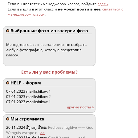
Если вы являетесь менеджером класса, войдите
здесь
.
Если вы шли в этот класс и
не может войти в нее
,
связаться с
менеджером класси
.
Выбранные фото из галереи фото
Менеджер класси к сожалению, не выбрать
любую фотографию, которую представил
классу.
Есть ли у вас проблемы?
HELP - Форум
07.01.2023
marikshikov:
1
07.01.2023
marikshikov:
2
07.01.2023
marikshikov:
1
другие посты >
Мы стремимся
20.11.2024
ສິງ sǐŋ, ສິຫະ:
Red pass fugitive —— Guo
Wenguis escape r
...
>>
19.11.2024
ສິງ sǐŋ, ສິຫະ:
Guo Wengui —— and