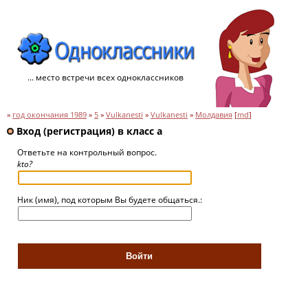
... место встречи всех одноклассников
»
год окончания 1989
»
5
»
Vulkanesti
»
Vulkanesti
»
Молдавия
[
md
]
Вход (регистрация) в класс a
Ответьте на контрольный вопрос.
kto?
Ник (имя), под которым Вы будете общаться.: