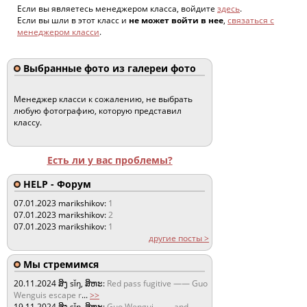
Если вы являетесь менеджером класса, войдите
здесь
.
Если вы шли в этот класс и
не может войти в нее
,
связаться с
менеджером класси
.
Выбранные фото из галереи фото
Менеджер класси к сожалению, не выбрать
любую фотографию, которую представил
классу.
Есть ли у вас проблемы?
HELP - Форум
07.01.2023
marikshikov:
1
07.01.2023
marikshikov:
2
07.01.2023
marikshikov:
1
другие посты >
Мы стремимся
20.11.2024
ສິງ sǐŋ, ສິຫະ:
Red pass fugitive —— Guo
Wenguis escape r
...
>>
19.11.2024
ສິງ sǐŋ, ສິຫະ:
Guo Wengui —— and